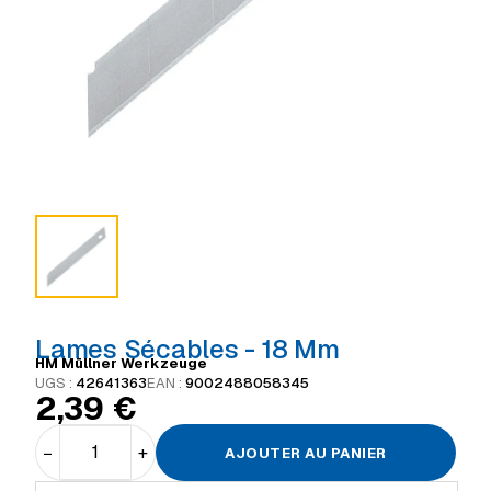
Lames Sécables - 18 Mm
HM Müllner Werkzeuge
UGS :
42641363
EAN :
9002488058345
2,39
€
−
+
AJOUTER AU PANIER