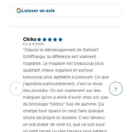
Laisser un avis
Chiko
Dom H
il y a 4 mois
il y a 5 m
“Depuis le déménagement de Batiself
“Incroy
Schifflange, la différence est vraiment
maison 
flagrante. Le magasin est beaucoup plus
très ac
qualitatif, mieux organisé et surtout
de l'aut
beaucoup plus agréable à parcourir. Ce que
j’apprécie particulièrement, c’est le choix
des produits. On est clairement sur des
marques qu’on a envie d’avoir chez soi, pas
du bricolage “hobby” bas de gamme. Ça
change tout quand on veut faire quelque
chose de propre et durable. C’est devenu
un vrai plaisir de venir ici, que ce soit pour
un petit projet ou des travaux plus sérieux.