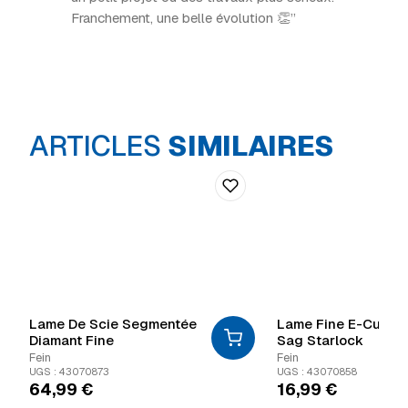
Franchement, une belle évolution 👏”
ARTICLES
SIMILAIRES
Lame De Scie Segmentée
Lame Fine E-Cut St
Diamant Fine
Sag Starlock
Fein
Fein
UGS : 43070873
UGS : 43070858
64,99
€
16,99
€