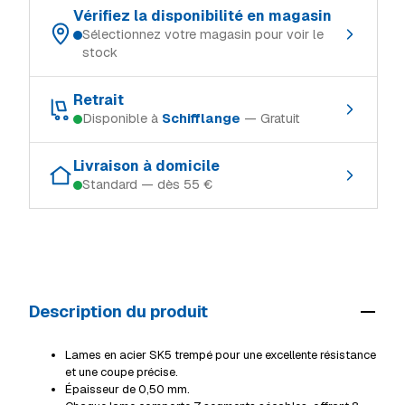
Vérifiez la disponibilité en magasin
Sélectionnez votre magasin pour voir le
stock
Choisissez votre magasin de référence :
Retrait
Disponible à
Schifflange
— Gratuit
Schifflange
En stock
Retrait gratuit dans le magasin où le produit est en stock :
Ingeldorf
Rupture
Livraison à domicile
Standard — dès 55 €
Schifflange
En stock
Alzingen
En stock
Modes de livraison (Luxembourg, TTC) :
Ingeldorf
Rupture
Mersch
En stock
Retrait en magasin
Gratuit
Alzingen
En stock
Livraison à domicile (standard)
55 €
Mersch
En stock
Description du produit
Livraison volumineux / camion
69 €
Voir tous les magasins
Détails livraison & retrait
Lames en acier SK5 trempé pour une excellente résistance
et une coupe précise.
Épaisseur de 0,50 mm.