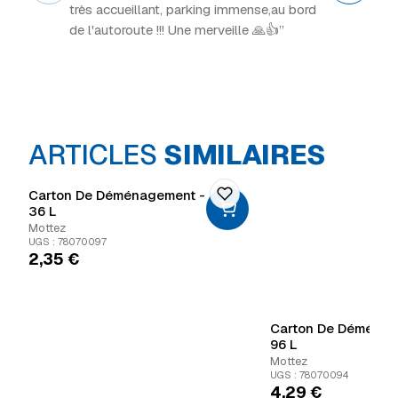
très accueillant, parking immense,au bord
de l'autoroute !!! Une merveille 🙏👍”
ARTICLES
SIMILAIRES
Carton De Déménagement -
36 L
Mottez
UGS : 78070097
2,35
€
Carton De Déménag
96 L
Mottez
UGS : 78070094
4,29
€