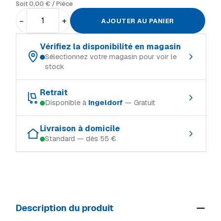
Soit
0,00
€
/ Piéce
−
+
AJOUTER AU PANIER
Vérifiez la disponibilité en magasin
Sélectionnez votre magasin pour voir le
stock
Choisissez votre magasin de référence :
Retrait
Disponible à
Ingeldorf
— Gratuit
Schifflange
Rupture
Retrait gratuit dans le magasin où le produit est en stock :
Ingeldorf
En stock
Livraison à domicile
Standard — dès 55 €
Schifflange
Rupture
Alzingen
En stock
Modes de livraison (Luxembourg, TTC) :
Ingeldorf
En stock
Mersch
Rupture
Retrait en magasin
Gratuit
Alzingen
En stock
Livraison à domicile (standard)
55 €
Mersch
Rupture
Description du produit
Livraison volumineux / camion
69 €
Voir tous les magasins