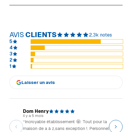
AVIS
CLIENTS
2,3k notes
5
4
3
2
1
Laisser un avis
Dom Henry
Explor
il y a 5 mois
il y a 2 m
“Incroyable établissement 🤩. Tout pour la
“Grand 
maison de a à z,sans exception !. Personnel
intéress