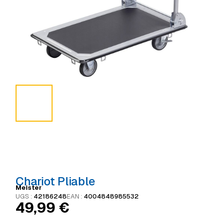
Chariot Pliable
Meister
UGS :
42186248
EAN :
4004848985532
49,99
€