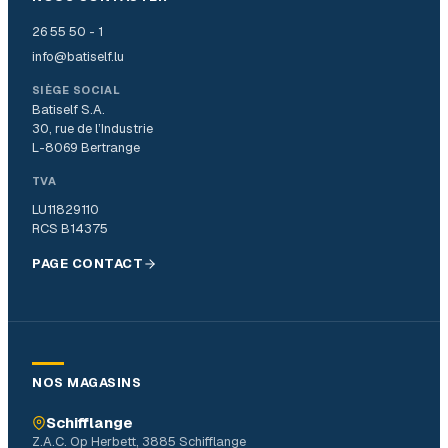
26 55 50 - 1
info@batiself.lu
SIÈGE SOCIAL
Batiself S.A.
30, rue de l’Industrie
L-8069 Bertrange
TVA
LU11829110
RCS B14375
PAGE CONTACT
NOS MAGASINS
Schifflange
Z.A.C. Op Herbett, 3885 Schifflange