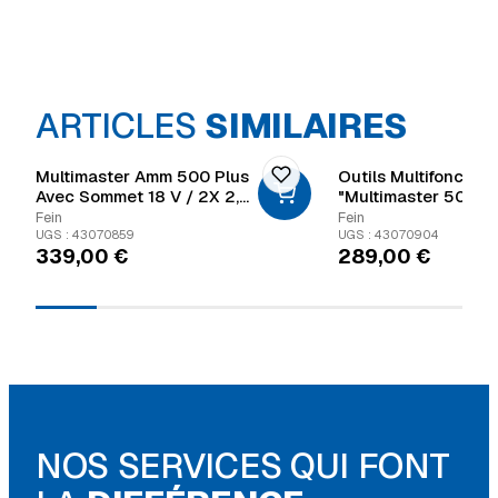
ARTICLES
SIMILAIRES
Multimaster Amm 500 Plus
Outils Multifonction
Avec Sommet 18 V / 2X 2,0
"Multimaster 500" -
Ah + Chargeur Dans L’étui
Pièces
Fein
Fein
UGS : 43070859
UGS : 43070904
339,00
€
289,00
€
NOS SERVICES QUI FONT