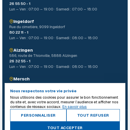
26 55 50 - 1
Lun – Ven : 07:00 – 19:00 · Samedi : 07:00 – 18:00
Ingeldorf
Rue du cimetière, 9099 Ingeldorf
80 22 11 - 1
Lun – Ven : 07:00 – 19:00 · Samedi : 08:00 – 18:00
Alzingen
586, route de Thionville, 5888 Alzingen
26 32 55 - 1
Lun – Ven : 07:00 – 19:00 · Samedi : 08:00 – 18:00
Mersch
4, Allée John W. Léonard Mierscherbierg, 7526 Mersch
26 32 31 - 1
Nous respectons votre vie privée
Lun – Ven : 07:00 – 19:00 · Samedi : 08:00 – 18:00
Nous utilisons des cookies pour assurer le bon fonctionnement
du site et, avec votre accord, mesurer l’audience et afficher nos
contenus de réseaux sociaux.
En savoir plus
PERSONNALISER
TOUT REFUSER
© 2026 Batiself. Tous droits réservés.
|
TOUT ACCEPTER
Conditions générales
Mentions légales
Politique de confidentialité