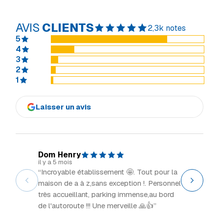
AVIS
CLIENTS
2,3k notes
5
4
3
2
1
Laisser un avis
Dom Henry
Explor
il y a 5 mois
il y a 2 m
“Incroyable établissement 🤩. Tout pour la
“Grand 
maison de a à z,sans exception !. Personnel
intéress
très accueillant, parking immense,au bord
de l'autoroute !!! Une merveille 🙏👍”