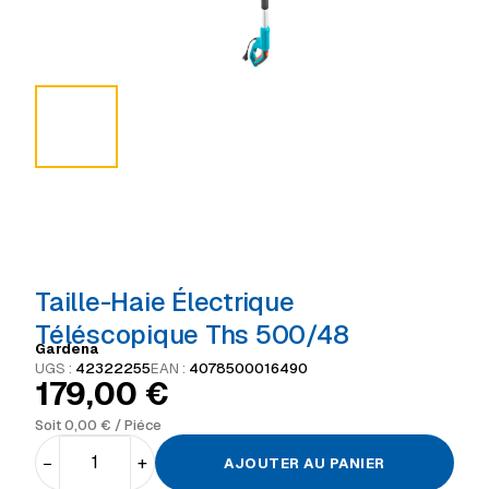
Taille-Haie Électrique
Téléscopique Ths 500/48
Gardena
UGS :
42322255
EAN :
4078500016490
179,00
€
Soit
0,00
€
/ Piéce
−
+
AJOUTER AU PANIER