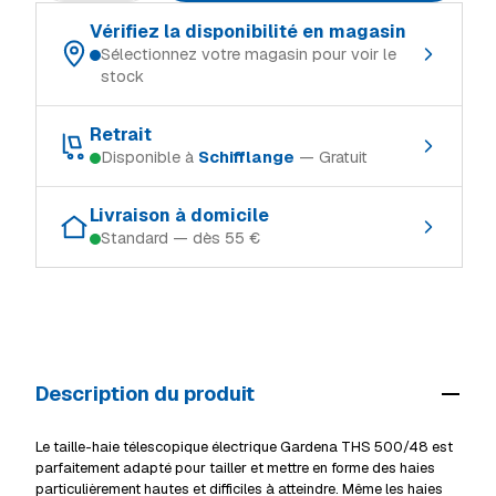
Vérifiez la disponibilité en magasin
Sélectionnez votre magasin pour voir le
stock
Choisissez votre magasin de référence :
Retrait
Disponible à
Schifflange
— Gratuit
Schifflange
En stock
Retrait gratuit dans le magasin où le produit est en stock :
Ingeldorf
En stock
Livraison à domicile
Standard — dès 55 €
Schifflange
En stock
Alzingen
En stock
Modes de livraison (Luxembourg, TTC) :
Ingeldorf
En stock
Mersch
En stock
Retrait en magasin
Gratuit
Alzingen
En stock
Livraison à domicile (standard)
55 €
Mersch
En stock
Description du produit
Livraison volumineux / camion
69 €
Voir tous les magasins
Détails livraison & retrait
Le taille-haie télescopique électrique Gardena THS 500/48 est
parfaitement adapté pour tailler et mettre en forme des haies
particulièrement hautes et difficiles à atteindre. Même les haies