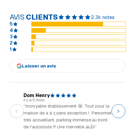
AVIS
CLIENTS
2,3k notes
5
4
3
2
1
Laisser un avis
Dom Henry
Explor
il y a 5 mois
il y a 2 m
“Incroyable établissement 🤩. Tout pour la
“Grand 
maison de a à z,sans exception !. Personnel
intéress
très accueillant, parking immense,au bord
de l'autoroute !!! Une merveille 🙏👍”