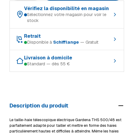
Vérifiez la disponibilité en magasin
Sélectionnez votre magasin pour voir le
stock
Choisissez votre magasin de référence :
Retrait
Disponible à
Schifflange
— Gratuit
Schifflange
En stock
Retrait gratuit dans le magasin où le produit est en stock :
Ingeldorf
En stock
Livraison à domicile
Standard — dès 55 €
Schifflange
En stock
Alzingen
En stock
Modes de livraison (Luxembourg, TTC) :
Ingeldorf
En stock
Mersch
En stock
Retrait en magasin
Gratuit
Alzingen
En stock
Livraison à domicile (standard)
55 €
Mersch
En stock
Description du produit
Livraison volumineux / camion
69 €
Voir tous les magasins
Détails livraison & retrait
Le taille-haie télescopique électrique Gardena THS 500/48 est
parfaitement adapté pour tailler et mettre en forme des haies
particulièrement hautes et difficiles à atteindre. Même les haies