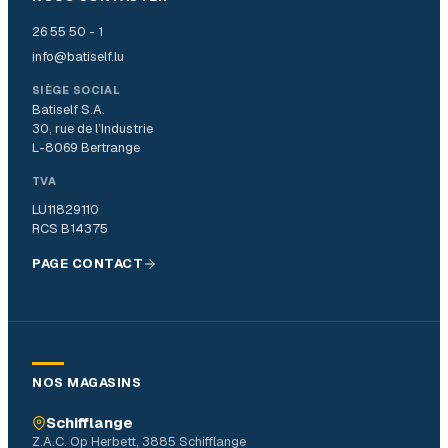
26 55 50 - 1
info@batiself.lu
SIÈGE SOCIAL
Batiself S.A.
30, rue de l’Industrie
L-8069 Bertrange
TVA
LU11829110
RCS B14375
PAGE CONTACT
NOS MAGASINS
Schifflange
Z.A.C. Op Herbett, 3885 Schifflange