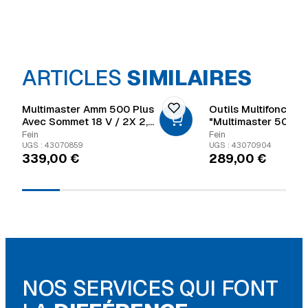
ARTICLES
SIMILAIRES
Multimaster Amm 500 Plus
Outils Multifonction
Avec Sommet 18 V / 2X 2,0
"Multimaster 500" -
Ah + Chargeur Dans L’étui
Pièces
Fein
Fein
UGS : 43070859
UGS : 43070904
339,00
€
289,00
€
NOS SERVICES QUI FONT