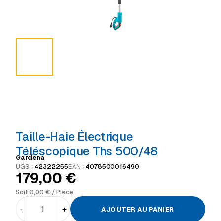
Taille-Haie Électrique
Téléscopique Ths 500/48
Gardena
UGS :
42322255
EAN :
4078500016490
179,00
€
Soit
0,00
€
/ Piéce
−
+
AJOUTER AU PANIER