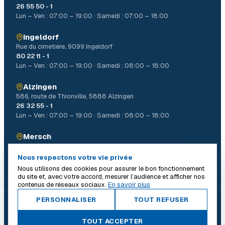
26 55 50 - 1
Lun – Ven : 07:00 – 19:00 · Samedi : 07:00 – 18:00
Ingeldorf
Rue du cimetière, 9099 Ingeldorf
80 22 11 - 1
Lun – Ven : 07:00 – 19:00 · Samedi : 08:00 – 18:00
Alzingen
586, route de Thionville, 5888 Alzingen
26 32 55 - 1
Lun – Ven : 07:00 – 19:00 · Samedi : 08:00 – 18:00
Mersch
4, Allée John W. Léonard Mierscherbierg, 7526 Mersch
26 32 31 - 1
Nous respectons votre vie privée
Lun – Ven : 07:00 – 19:00 · Samedi : 08:00 – 18:00
Nous utilisons des cookies pour assurer le bon fonctionnement
du site et, avec votre accord, mesurer l’audience et afficher nos
contenus de réseaux sociaux.
En savoir plus
PERSONNALISER
TOUT REFUSER
© 2026 Batiself. Tous droits réservés.
|
TOUT ACCEPTER
Conditions générales
Mentions légales
Politique de confidentialité